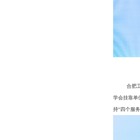
合肥
学会挂靠单
持“四个服