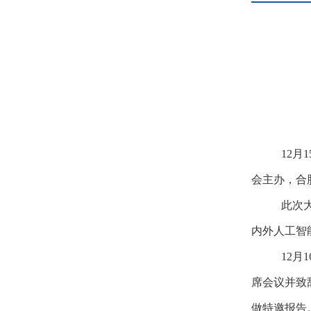
12
月
会主办，合
此次
内外人工智
12
月
席会议并致辞
做特邀报告